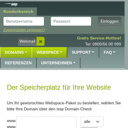
Kundenbereich
Benutzer
Passwort
Einloggen
Zugangsdaten vergessen?
Gratis Service-Hotline!
Webmail
Tel: 0800/56 00 999
DOMAINS
WEBSPACE
SUPPORT
FAQ
REFERENZEN
UNTERNEHMEN
Der Speicherplatz für Ihre Website
Um Ihr gewünschtes Webspace-Paket zu bestellen, wählen Sie
bitte Ihre Domain über den issp Domain-Check
Top Level Domain
www.
www.