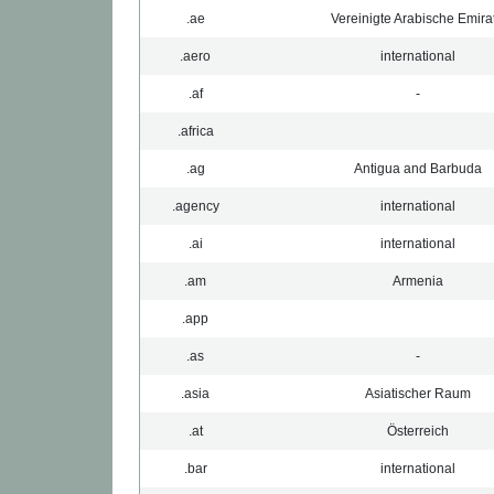
.ae
Vereinigte Arabische Emira
.aero
international
.af
-
.africa
.ag
Antigua and Barbuda
.agency
international
.ai
international
.am
Armenia
.app
.as
-
.asia
Asiatischer Raum
.at
Österreich
.bar
international