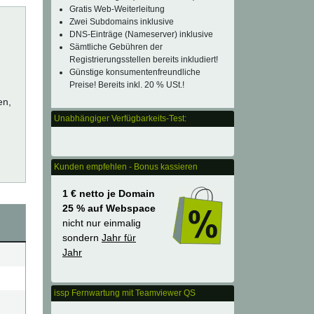
Gratis Web-Weiterleitung
Zwei Subdomains inklusive
DNS-Einträge (Nameserver) inklusive
Sämtliche Gebühren der
Registrierungsstellen bereits inkludiert!
Günstige konsumentenfreundliche
Preise! Bereits inkl. 20 % USt.!
en,
Unabhängiger Verfügbarkeits-Test:
Kunden empfehlen - Bonus kassieren
1 € netto je Domain
25 % auf Webspace
nicht nur einmalig
sondern
Jahr für
Jahr
issp Fernwartung mit Teamviewer QS