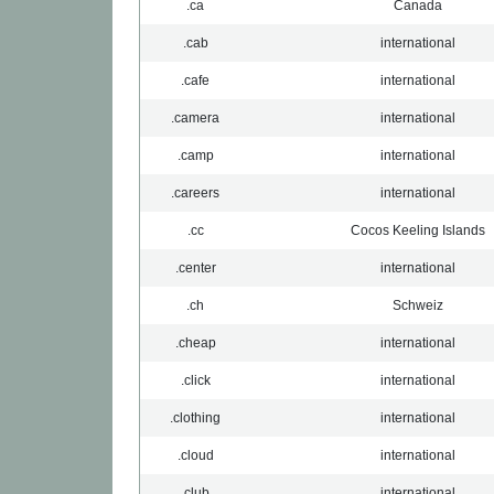
.ca
Canada
.cab
international
.cafe
international
.camera
international
.camp
international
.careers
international
.cc
Cocos Keeling Islands
.center
international
.ch
Schweiz
.cheap
international
.click
international
.clothing
international
.cloud
international
.club
international