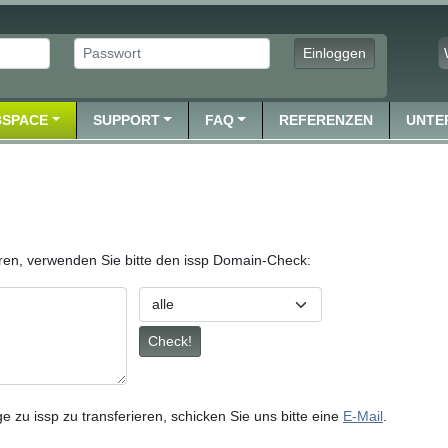
Passwort
Einloggen
SPACE
SUPPORT
FAQ
REFERENZEN
UNTE
ren, verwenden Sie bitte den issp Domain-Check:
Top Level Domain
Check!
u issp zu transferieren, schicken Sie uns bitte eine
E-Mail
.