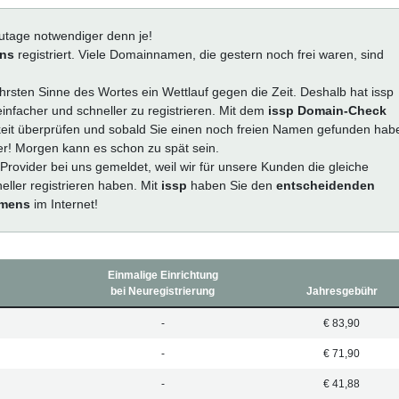
zutage notwendiger denn je!
ins
registriert. Viele Domainnamen, die gestern noch frei waren, sind
hrsten Sinne des Wortes ein Wettlauf gegen die Zeit. Deshalb hat issp
einfacher und schneller zu registrieren. Mit dem
issp Domain-Check
eit überprüfen und sobald Sie einen noch freien Namen gefunden hab
ger! Morgen kann es schon zu spät sein.
ovider bei uns gemeldet, weil wir für unsere Kunden die gleiche
ller registrieren haben. Mit
issp
haben Sie den
entscheidenden
amens
im Internet!
Einmalige Einrichtung
bei Neuregistrierung
Jahresgebühr
-
€ 83,90
-
€ 71,90
-
€ 41,88