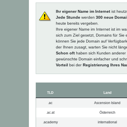
Ihr eigener Name im Internet
ist heut
Jede Stunde
werden
300 neue Doma
heute bereits vergeben.
Ihre eigener Name im Internet ist im wa
sich zum Ziel gesetzt, Domains für Sie 
können Sie jede Domain auf Verfügbark
der Ihnen zusagt, warten Sie nicht län
Schon oft
haben sich Kunden anderer Pr
gewünschte Domain einfacher und schne
Vorteil
bei der
Registrierung Ihres N
TLD
Land
.ac
Ascension Island
.ac.at
Österreich
.academy
international