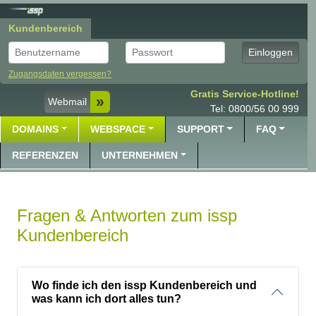
Kundenbereich
Benutzer
Passwort
Einloggen
Zugangsdaten vergessen?
Gratis Service-Hotline!
Webmail
Tel: 0800/56 00 999
DOMAINS
WEBSPACE
SUPPORT
FAQ
REFERENZEN
UNTERNEHMEN
Fragen & Antworten zum issp
Kundenbereich
Wo finde ich den issp Kundenbereich und
was kann ich dort alles tun?