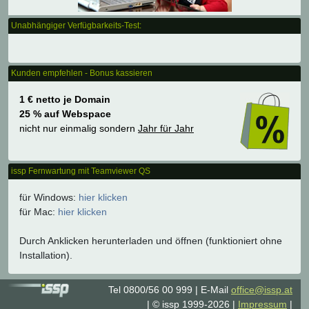
Unabhängiger Verfügbarkeits-Test:
Kunden empfehlen - Bonus kassieren
1 € netto je Domain
25 % auf Webspace
nicht nur einmalig sondern
Jahr für Jahr
issp Fernwartung mit Teamviewer QS
für Windows:
hier klicken
für Mac:
hier klicken
Durch Anklicken herunterladen und öffnen (funktioniert ohne
Installation).
Tel 0800/56 00 999
E-Mail
office@issp.at
© issp 1999-2026
Impressum