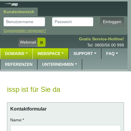
Kundenbereich
Benutzer
Passwort
Einloggen
Zugangsdaten vergessen?
Gratis Service-Hotline!
Webmail
Tel: 0800/56 00 999
DOMAINS
WEBSPACE
SUPPORT
FAQ
REFERENZEN
UNTERNEHMEN
issp ist für Sie da
Kontaktformular
Name:*