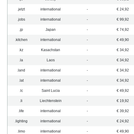
.jetzt
international
-
€ 24,92
.jobs
international
-
€ 99,92
.jp
Japan
-
€ 74,92
.kitchen
international
-
€ 49,90
.kz
Kasachstan
-
€ 34,92
.la
Laos
-
€ 34,92
.land
international
-
€ 34,92
.lat
international
-
€ 34,92
.lc
Saint Lucia
-
€ 49,92
.li
Liechtenstein
-
€ 19,92
.life
international
-
€ 39,92
.lighting
international
-
€ 24,92
.limo
international
-
€ 49,90