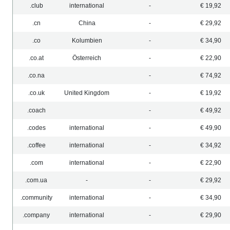
.club
international
-
€ 19,92
.cn
China
-
€ 29,92
.co
Kolumbien
-
€ 34,90
.co.at
Österreich
-
€ 22,90
.co.na
-
€ 74,92
.co.uk
United Kingdom
-
€ 19,92
.coach
-
€ 49,92
.codes
international
-
€ 49,90
.coffee
international
-
€ 34,92
.com
international
-
€ 22,90
.com.ua
-
-
€ 29,92
.community
international
-
€ 34,90
.company
international
-
€ 29,90