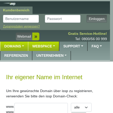
Kundenbereich
Benutzer
Passwort
Einloggen
Zugangsdaten vergessen?
Gratis Service-Hotline!
Webmail
Tel: 0800/56 00 999
DOMAINS
WEBSPACE
SUPPORT
FAQ
REFERENZEN
UNTERNEHMEN
Ihr eigener Name im Internet
Um Ihre gewünschte Domain über issp zu registrieren,
verwenden Sie bitte den issp Domain-Check:
Top Level Domain
www.
www.