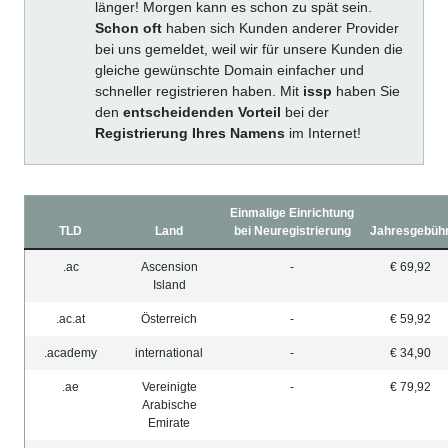
länger! Morgen kann es schon zu spät sein.
Schon oft
haben sich Kunden anderer Provider
bei uns gemeldet, weil wir für unsere Kunden die
gleiche gewünschte Domain einfacher und
schneller registrieren haben. Mit
issp
haben Sie
den
entscheidenden Vorteil
bei der
Registrierung Ihres Namens
im Internet!
Einmalige Einrichtung
TLD
Land
bei Neuregistrierung
Jahresgebüh
.ac
Ascension
-
€ 69,92
Island
.ac.at
Österreich
-
€ 59,92
.academy
international
-
€ 34,90
.ae
Vereinigte
-
€ 79,92
Arabische
Emirate