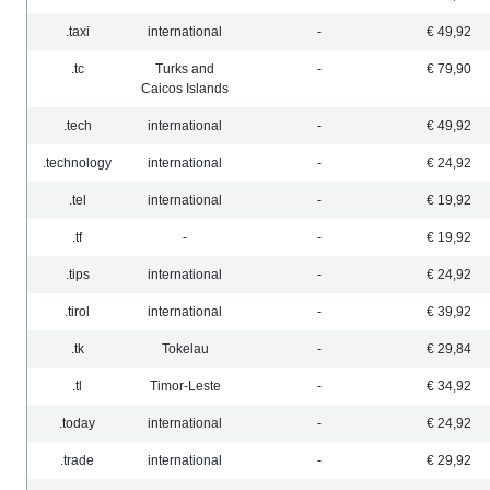
.taxi
international
-
€ 49,92
.tc
Turks and
-
€ 79,90
Caicos Islands
.tech
international
-
€ 49,92
.technology
international
-
€ 24,92
.tel
international
-
€ 19,92
.tf
-
-
€ 19,92
.tips
international
-
€ 24,92
.tirol
international
-
€ 39,92
.tk
Tokelau
-
€ 29,84
.tl
Timor-Leste
-
€ 34,92
.today
international
-
€ 24,92
.trade
international
-
€ 29,92