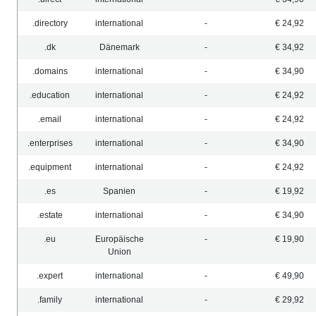
.directory
international
-
€ 24,92
.dk
Dänemark
-
€ 34,92
.domains
international
-
€ 34,90
.education
international
-
€ 24,92
.email
international
-
€ 24,92
.enterprises
international
-
€ 34,90
.equipment
international
-
€ 24,92
.es
Spanien
-
€ 19,92
.estate
international
-
€ 34,90
.eu
Europäische
-
€ 19,90
Union
.expert
international
-
€ 49,90
.family
international
-
€ 29,92