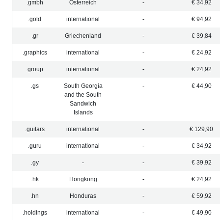
.gmbh
Österreich
-
€ 34,92
.gold
international
-
€ 94,92
.gr
Griechenland
-
€ 39,84
.graphics
international
-
€ 24,92
.group
international
-
€ 24,92
.gs
South Georgia
-
€ 44,90
and the South
Sandwich
Islands
.guitars
international
-
€ 129,90
.guru
international
-
€ 34,92
.gy
-
-
€ 39,92
.hk
Hongkong
-
€ 24,92
.hn
Honduras
-
€ 59,92
.holdings
international
-
€ 49,90