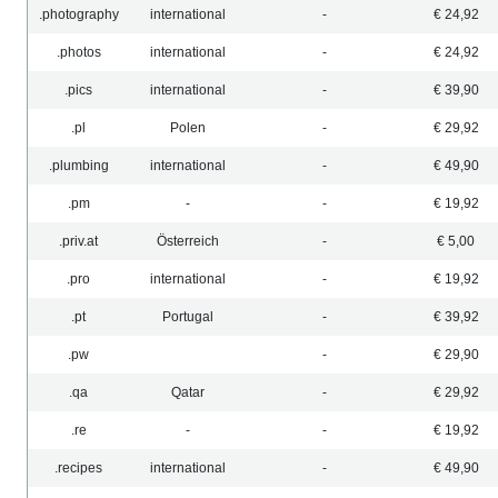
.photography
international
-
€ 24,92
.photos
international
-
€ 24,92
.pics
international
-
€ 39,90
.pl
Polen
-
€ 29,92
.plumbing
international
-
€ 49,90
.pm
-
-
€ 19,92
.priv.at
Österreich
-
€ 5,00
.pro
international
-
€ 19,92
.pt
Portugal
-
€ 39,92
.pw
-
€ 29,90
.qa
Qatar
-
€ 29,92
.re
-
-
€ 19,92
.recipes
international
-
€ 49,90