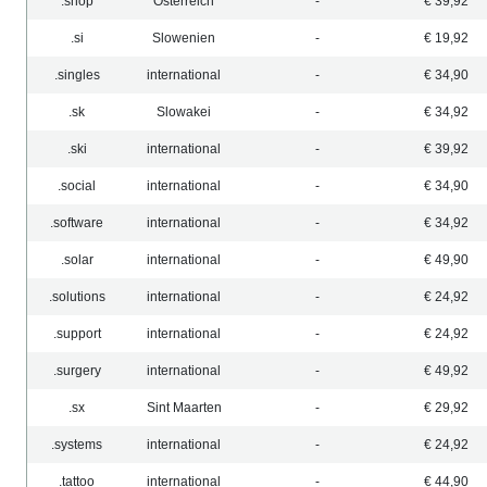
.shop
Österreich
-
€ 39,92
.si
Slowenien
-
€ 19,92
.singles
international
-
€ 34,90
.sk
Slowakei
-
€ 34,92
.ski
international
-
€ 39,92
.social
international
-
€ 34,90
.software
international
-
€ 34,92
.solar
international
-
€ 49,90
.solutions
international
-
€ 24,92
.support
international
-
€ 24,92
.surgery
international
-
€ 49,92
.sx
Sint Maarten
-
€ 29,92
.systems
international
-
€ 24,92
.tattoo
international
-
€ 44,90