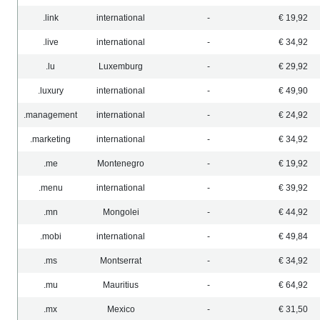
.link
international
-
€ 19,92
.live
international
-
€ 34,92
.lu
Luxemburg
-
€ 29,92
.luxury
international
-
€ 49,90
.management
international
-
€ 24,92
.marketing
international
-
€ 34,92
.me
Montenegro
-
€ 19,92
.menu
international
-
€ 39,92
.mn
Mongolei
-
€ 44,92
.mobi
international
-
€ 49,84
.ms
Montserrat
-
€ 34,92
.mu
Mauritius
-
€ 64,92
.mx
Mexico
-
€ 31,50