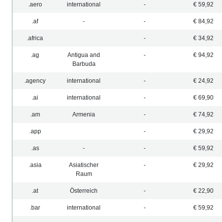
.aero
international
-
€ 59,92
.af
-
-
€ 84,92
.africa
-
€ 34,92
.ag
Antigua and
-
€ 94,92
Barbuda
.agency
international
-
€ 24,92
.ai
international
-
€ 69,90
.am
Armenia
-
€ 74,92
.app
-
€ 29,92
.as
-
-
€ 59,92
.asia
Asiatischer
-
€ 29,92
Raum
.at
Österreich
-
€ 22,90
.bar
international
-
€ 59,92