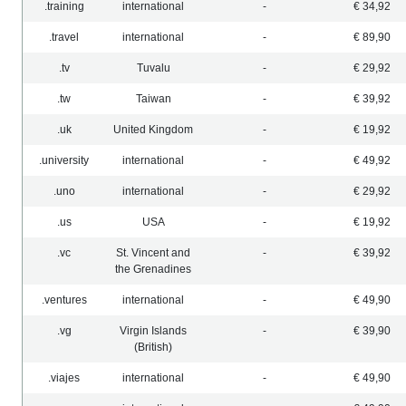
.training
international
-
€ 34,92
.travel
international
-
€ 89,90
.tv
Tuvalu
-
€ 29,92
.tw
Taiwan
-
€ 39,92
.uk
United Kingdom
-
€ 19,92
.university
international
-
€ 49,92
.uno
international
-
€ 29,92
.us
USA
-
€ 19,92
.vc
St. Vincent and
-
€ 39,92
the Grenadines
.ventures
international
-
€ 49,90
.vg
Virgin Islands
-
€ 39,90
(British)
.viajes
international
-
€ 49,90