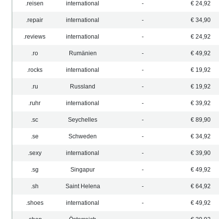
.reisen
international
-
€ 24,92
.repair
international
-
€ 34,90
.reviews
international
-
€ 24,92
.ro
Rumänien
-
€ 49,92
.rocks
international
-
€ 19,92
.ru
Russland
-
€ 19,92
.ruhr
international
-
€ 39,92
.sc
Seychelles
-
€ 89,90
.se
Schweden
-
€ 34,92
.sexy
international
-
€ 39,90
.sg
Singapur
-
€ 49,92
.sh
Saint Helena
-
€ 64,92
.shoes
international
-
€ 49,92