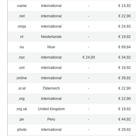
.name
international
-
€ 14,92
.net
international
-
€ 22,90
.ninja
international
-
€ 24,92
.nl
Niederlande
-
€ 19,92
.nu
Niue
-
€ 69,84
.nyc
international
€ 24,00
€ 34,92
.onl
international
-
€ 19,92
.online
international
-
€ 39,92
.or.at
Österreich
-
€ 22,90
.org
international
-
€ 22,90
.org.uk
United Kingdom
-
€ 19,92
.pe
Peru
-
€ 44,92
.photo
international
-
€ 29,92