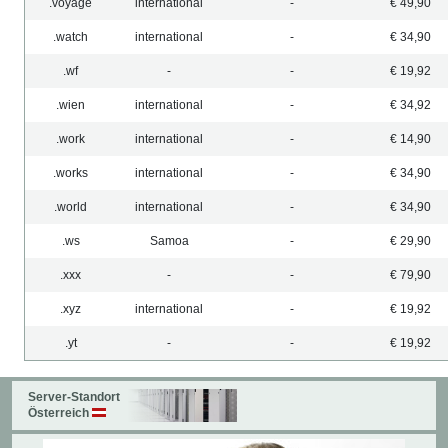
.voyage
international
-
€ 49,90
.watch
international
-
€ 34,90
.wf
-
-
€ 19,92
.wien
international
-
€ 34,92
.work
international
-
€ 14,90
.works
international
-
€ 34,90
.world
international
-
€ 34,90
.ws
Samoa
-
€ 29,90
.xxx
-
-
€ 79,90
.xyz
international
-
€ 19,92
.yt
-
-
€ 19,92
Server-Standort
Österreich