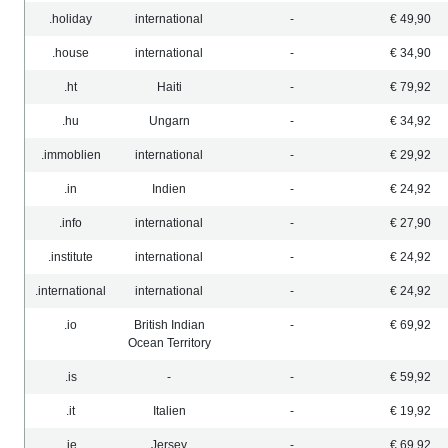
.holiday
international
-
€ 49,90
.house
international
-
€ 34,90
.ht
Haiti
-
€ 79,92
.hu
Ungarn
-
€ 34,92
.immoblien
international
-
€ 29,92
.in
Indien
-
€ 24,92
.info
international
-
€ 27,90
.institute
international
-
€ 24,92
.international
international
-
€ 24,92
.io
British Indian
-
€ 69,92
Ocean Territory
.is
-
-
€ 59,92
.it
Italien
-
€ 19,92
.je
Jersey
-
€ 69,92