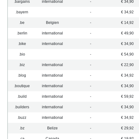
.bargains
international
-
€ 34,90
.bayern
-
€ 34,92
.be
Belgien
-
€ 14,92
.berlin
international
-
€ 49,90
.bike
international
-
€ 34,90
.bio
-
€ 54,90
.biz
international
-
€ 22,90
.blog
international
-
€ 34,92
.boutique
international
-
€ 34,90
.build
international
-
€ 59,92
.builders
international
-
€ 34,90
.buzz
international
-
€ 34,92
.bz
Belize
-
€ 29,92
.ca
Canada
-
€ 19,92