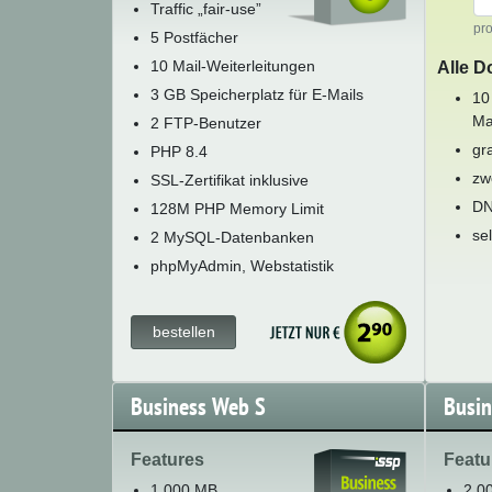
Traffic „fair-use”
pr
5 Postfächer
10 Mail-Weiterleitungen
Alle D
3 GB Speicherplatz für E-Mails
10
Ma
2 FTP-Benutzer
gr
PHP 8.4
zw
SSL-Zertifikat inklusive
DN
128M PHP Memory Limit
se
2 MySQL-Datenbanken
phpMyAdmin, Webstatistik
bestellen
Business Web S
Busi
Features
Featu
1.000 MB
2.0