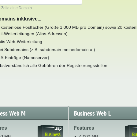
o Zeile eine Domain
omains inklusive...
 kostenlose Postfächer (Größe 1.000 MB pro Domain) sowie 20 kosten
il-Weiterleitungen (Alias-Adressen)
atis Web-Weiterleitung
ei Subdomains (z.B. subdomain.meinedomain.at)
S-Einträge (Nameserver)
lbstverständlich alle Gebühren der Registrierungsstellen
ness Web M
Business Web L
res
Features
00 MB
4.000 MB