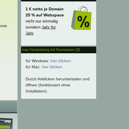
1 € netto je Domain
25 % auf Webspace
nicht nur einmalig
lose
sondern
Jahr für
Jahr
issp Fernwartung mit Teamviewer QS
für Windows:
hier klicken
für Mac:
hier klicken
Durch Anklicken herunterladen und
öffnen (funktioniert ohne
Installation).