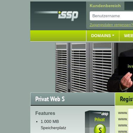
Kundenbereich
Benutzer
Zugangsdaten vergessen?
DOMAINS
WEB
Privat Web S
Regis
www.
Features
www.
1.000 MB
www.
Speicherplatz
www.