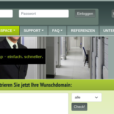
Passwort
Einloggen
SPACE
SUPPORT
FAQ
REFERENZEN
UNTE
trieren Sie jetzt Ihre Wunschdomain:
Top Level Domain
Check!